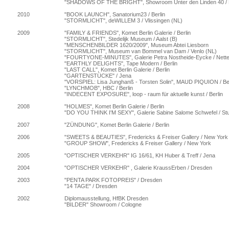
"SHADOWS OF THE BRIGHT", Showroom Unter den Linden 40 / B
2010
"BOOK LAUNCH", Sanatorium23 / Berlin
"STORMLICHT", deWILLEM 3 / Vlissingen (NL)
2009
"FAMILY & FRIENDS", Komet Berlin Galerie / Berlin
"STORMLICHT", Stedelijk Museum / Aalst (B)
"MENSCHENBILDER 1620/2009", Museum Abtei Liesborn
"STORMLICHT", Museum van Bommel van Dam / Venlo (NL)
"FOURTYONE-MINUTES", Galerie Petra Nostheide-Eycke / Nette
"EARTHLY DELIGHTS", Tape Modern / Berlin
"LAST CALL", Komet Berlin Galerie / Berlin
"GARTENSTÜCKE" / Jena
"VORSPIEL: Lisa Junghanß - Torsten Solin", MAUD PIQUION / Ber
"LYNCHMOB", HBC / Berlin
"INDECENT EXPOSURE", loop - raum für aktuelle kunst / Berlin
2008
"HOLMES", Komet Berlin Galerie / Berlin
"DO YOU THINK I'M SEXY", Galerie Sabine Salome Schwefel / Stu
2007
"ZÜNDUNG", Komet Berlin Galerie / Berlin
2006
"SWEETS & BEAUTIES", Fredericks & Freiser Gallery / New York
"GROUP SHOW", Fredericks & Freiser Gallery / New York
2005
"OPTISCHER VERKEHR" IG 16/61, KH Huber & Treff / Jena
2004
"OPTISCHER VERKEHR" , Galerie KraussErben / Dresden
2003
"PENTA PARK FOTOPREIS" / Dresden
"14 TAGE" / Dresden
2002
Diplomausstellung, HfBK Dresden
"BILDER" Showroom / Cologne