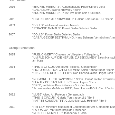
Solo Shows
2016
"BROKEN MIRRORS", Kunsthandlung Huber&Treff / Jena
"DAS ALBUM", galerie hiltawsky / Berlin
"BROKEN MIRRORS", PITA/Play in the attic / Bourges, F
2011
"OGE NILOS: MIRRORWORLD", Galerie Torstrasse 161 / Berlin
2009
"DOLLS", mbf-kunstprojekte / Munich
"STRANGE ANIMALS", Komet Berlin Galerie / Berlin
2007
"DOLLS", Komet Berlin Galerie / Berlin
"DAS AUGE DER BESTIMMUNG. Hans Bellmers Vermächtnis", mbf 
Group Exhibitions
2015
"PUBLIC AVERTI" Chateau de Villequiers / Villequiers, F
"UM FLEISCH AUF DIE NERVEN ZU BEKOMMEN" Salon Hansa/Kunst
am Main
2014
"THIS IS CIRCUS" Aliseo Art Projects / Gengenbach
"PICTURES OF MATCH-STICK MEN" Salon Hansa/Super / Berlin
"UNGEDULD DER FREIHEIT" Salon Hansa/Galerie Holger John /
2013
"NO MORE HEROES ANYMORE" Salon Hansa/Pavillon Kreuzberg 
"BEAUTY DOESN’T MATTER" Haus Ungarn / Berlin
"DREI", Im Friese Kunstinitiative e.V. / Kirschau
"Schwebendes Verfahren 2013", Salon Hansa/P.O.P. Club / Berlin
2012
"MUSE" Aliseo Art Projects / Gengenbach
"THIS IS CIRCUS", Galerie Torstrasse 161 / Berlin
"KAFFEE KONSTANTIN", Galerie Michaela Helfrich7 / Berlin
2011
"REFLEX" Miniature Museum of Contemporary Art, Gemeente Mu
"FARRAGO", mbf-kunstprojekte / München
"MENSCHENSKINDER", fasanen37 / Berlin