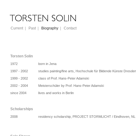
Current
|
Past
|
Biography
|
Contact
Torsten Solin
1972
born in Jena
1997 - 2002
studies painting/fine arts, Hochschule für Bildende Künste Dresde
1999 - 2002
class of Prof. Hans-Peter Adamski
2002 - 2004
Meisterschüler by Prof. Hans-Peter Adamski
since 2004
lives and works in Berlin
Scholarships
2008
residency scholarship, PROJECT STORMLICHT / Eindhoven, NL