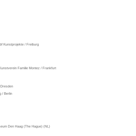
Kunstprojekte / Freiburg
verein Familie Montez / Frankfurt
 Dresden
/ Berlin
seum Den Haag (The Hague) (NL)